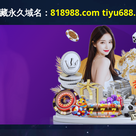
办学项目
师资力量
办学基地
现场教学
动态
“众创杯”大学生启航赛顺利收官，28名选手荣耀捧杯
大学高等继续教育中心南沙自贸区现场教学基地顺利挂牌
0年第一批现场教学内部讲解员选拔工作圆满完成