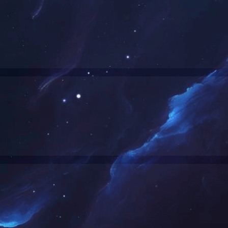
中山大学招生季，我们这样做！
澳高校联盟夏日学院线上课程圆满完成
大学高等继续教育中心首个现场教学基地顺利挂牌
大学高等继续教育中心校友会第一届常务理事会第一次会议成功召开
大学高等继续教育中心校友会第三次筹备会议成功召开
大学高等继续教育中心东莞培训基地成立暨广州中大紫荆教育有限公司与
大学高等继续教育中心珠海培训基地成立暨揭牌仪式顺利举行
大学常务副校长孙冬柏到高等继续教育中心广州培训基地调研
大学高等继续教育中心入驻新港西路25号
…
首
首页
页
5
页
6
页
7
页
面
面
面