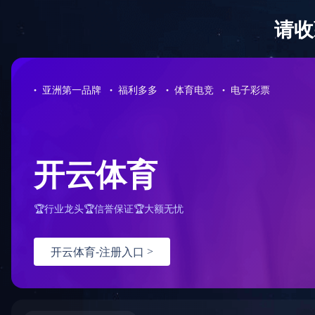
123
首页
学院介绍
新闻速递
导
首页

新闻速递

新闻动态
航
痕
新闻
迹
新闻速递
圆满！
中山
新闻动态
202